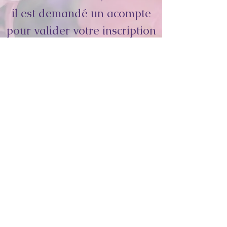
il est demandé un acompte
pour valider votre inscription
- qui sera encaissé pour
toute annulation la veille ou
le jour même.
Je vous remercie par avance
de votre compréhension !
Vous pouvez dès à présent
vous inscrire en me
contactant
au 06 83 42 55 86