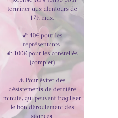
terminer aux alentours de
17h max.
🌠 40€ pour les
représentants
🌠 100€ pour les constellés
(complet)
⚠️ Pour éviter des
désistements de dernière
minute, qui peuvent fragiliser
le bon déroulement des
séances,