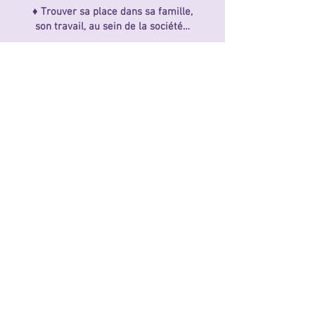
♦ Trouver sa place dans sa famille,
son travail, au sein de la société…
♦ Gérer son stress au travail, trouble
du sommeil, déprime, fatigue, maux
de tête…
♦ Difficultés d’apprentissages
concentrations, lecture, écriture
♦ Équilibrer ses capacités
relationnelles
♦ Améliorer ses performances
physiques et sportives
La Kinésiologie ne peut en aucun cas
se substituer aux traitements et
prescriptions
du corps médical.